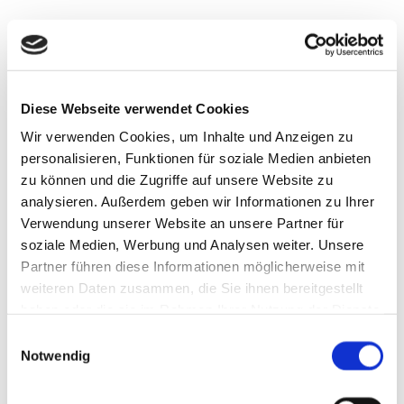
Die Erhebung und Speicherung erfolgt ausschließlich in
anonymisierter oder pseudonymisierter Form und lässt
keinen Rückschluss auf Sie als natürliche Person zu.
Diese Webseite verwendet Cookies
Wir verwenden Cookies, um Inhalte und Anzeigen zu
Registrierung auf unserer Internetseite
personalisieren, Funktionen für soziale Medien anbieten
Sie haben die Möglichkeit, sich auf unserer Website zu
zu können und die Zugriffe auf unsere Website zu
registrieren und dabei Angaben über ihre
analysieren. Außerdem geben wir Informationen zu Ihrer
personenbezogenen Daten zu machen. Ihre angegebenen
Verwendung unserer Website an unsere Partner für
Daten verarbeiten wir ausschließlich für interne Zwecke.
soziale Medien, Werbung und Analysen weiter. Unsere
Das kann auch bedeuten, dass wir die personenbezogenen
Partner führen diese Informationen möglicherweise mit
Daten berechtigt an einen unserer Auftragsverarbeiter
weiteren Daten zusammen, die Sie ihnen bereitgestellt
weitergeben, der diese wiederum für seine internen Zwecke
haben oder die sie im Rahmen Ihrer Nutzung der Dienste
nutzt.
gesammelt haben.
Einwilligungsauswahl
Notwendig
Wenn Sie sich bei uns registrieren, werden folgende Daten
gespeichert: