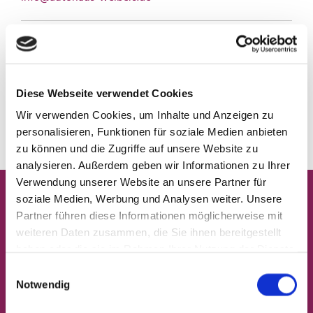
Geschäftszeiten
Montag - Freitag
08:00 - 17:00
Samstag nach Vereinbarung
Diese Webseite verwendet Cookies
Wir verwenden Cookies, um Inhalte und Anzeigen zu
EC und Barzahlung möglich
personalisieren, Funktionen für soziale Medien anbieten
zu können und die Zugriffe auf unsere Website zu
analysieren. Außerdem geben wir Informationen zu Ihrer
Verwendung unserer Website an unsere Partner für
Sie benötigen Hilfe?
soziale Medien, Werbung und Analysen weiter. Unsere
Kontaktieren Sie uns
Partner führen diese Informationen möglicherweise mit
weiteren Daten zusammen, die Sie ihnen bereitgestellt
haben oder die sie im Rahmen Ihrer Nutzung der Dienste
gesammelt haben.
Einwilligungsauswahl
Notwendig